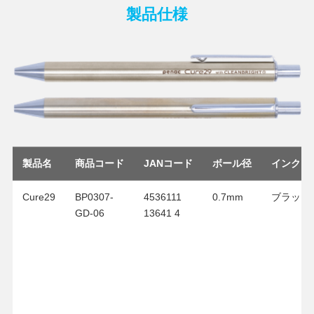
製品仕様
製品名
商品コード
JANコード
ボール径
インクカ
Cure29
BP0307-
4536111
0.7mm
ブラック
GD-06
13641 4